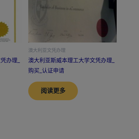
澳大利亚文凭办理
凭办理_
澳大利亚斯威本理工大学文凭办理_
购买_认证申请
阅读更多