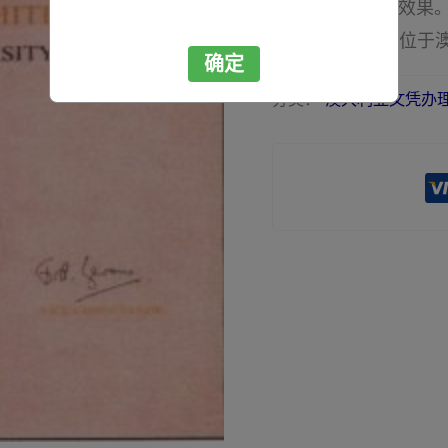
竞争力具有显著效果
80%，平均起薪位于
确定
分类：
澳大利亚文凭办