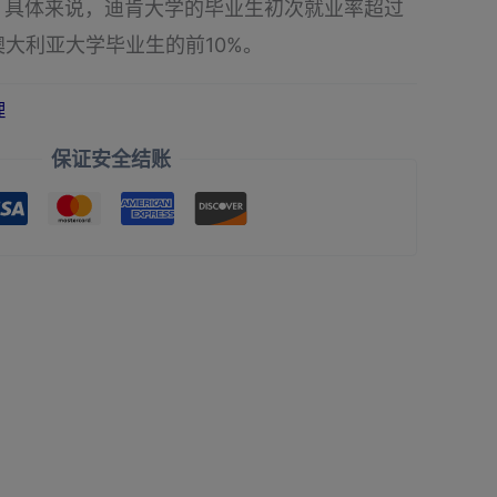
。具体来说，迪肯大学的毕业生初次就业率超过
澳大利亚大学毕业生的前10%。
理
保证安全结账