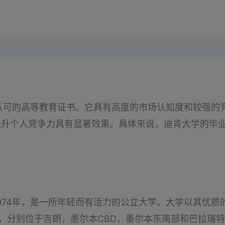
的文凭是全球认可的高等教育证书。它具有高度的市场认知度和较
升个人竞争力具有显著效果。具体来说，迪肯大学的毕业
974年，是一所年轻而有活力的公立大学。大学以其优质
，分别位于吉朗，墨尔本CBD，墨尔本东南部和巴拉瑞