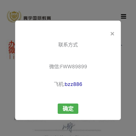
跳
寰宇国际教
至
育
内
容
×
联系方式
微信:FWW89899
飞机:
bzz886
确定