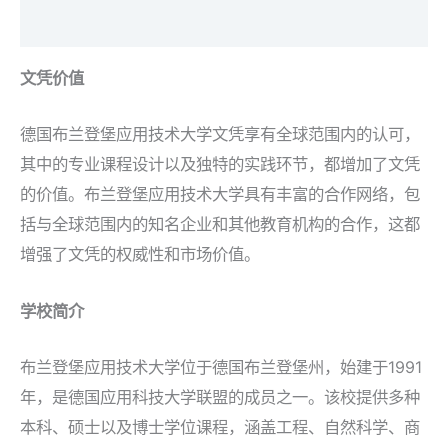
用户评价 (0)
文凭价值
德国布兰登堡应用技术大学文凭享有全球范围内的认可，
其中的专业课程设计以及独特的实践环节，都增加了文凭
的价值。布兰登堡应用技术大学具有丰富的合作网络，包
括与全球范围内的知名企业和其他教育机构的合作，这都
增强了文凭的权威性和市场价值。
学校简介
布兰登堡应用技术大学位于德国布兰登堡州，始建于1991
年，是德国应用科技大学联盟的成员之一。该校提供多种
本科、硕士以及博士学位课程，涵盖工程、自然科学、商