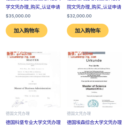
学文凭办理_购买_认证申请
院文凭办理_购买_认证申请
$
35,000.00
$
32,000.00
加入购物车
加入购物车
德国文凭办理
德国文凭办理
德国科堡专业大学文凭办理
德国埃森综合大学文凭办理