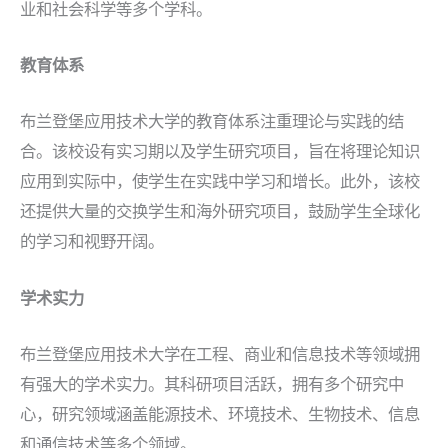
业和社会科学等多个学科。
教育体系
布兰登堡应用技术大学的教育体系注重理论与实践的结
合。该校设有实习期以及学生研究项目，旨在将理论知识
应用到实际中，使学生在实践中学习和增长。此外，该校
还提供大量的交换学生和海外研究项目，鼓励学生全球化
的学习和视野开阔。
学术实力
布兰登堡应用技术大学在工程、商业和信息技术等领域拥
有强大的学术实力。其科研项目活跃，拥有多个研究中
心，研究领域涵盖能源技术、环境技术、生物技术、信息
和通信技术等多个领域。