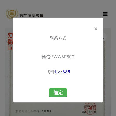
跳
寰宇国际教
至
育
内
容
×
办
联系方式
理
营
业
微信:FWW89899
许
可
飞机:
bzz886
证
数
确定
量