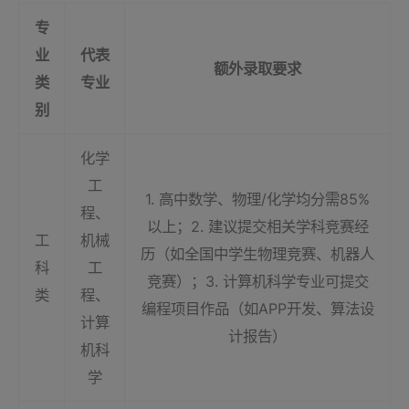
专
业
代表
额外录取要求
类
专业
别
化学
工
1. 高中数学、物理/化学均分需85%
程、
以上；2. 建议提交相关学科竞赛经
工
机械
历（如全国中学生物理竞赛、机器人
科
工
竞赛）；3. 计算机科学专业可提交
类
程、
编程项目作品（如APP开发、算法设
计算
计报告）
机科
学