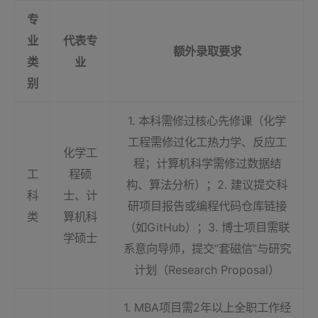
专
业
代表专
额外录取要求
类
业
别
1. 本科需修过核心先修课（化学
工程需修过化工热力学、反应工
化学工
程；计算机科学需修过数据结
工
程硕
构、算法分析）；2. 建议提交科
科
士、计
研项目报告或编程代码仓库链接
类
算机科
（如GitHub）；3. 博士项目需联
学硕士
系意向导师，提交“套磁信”与研究
计划（Research Proposal）
1. MBA项目需2年以上全职工作经