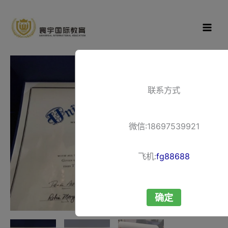
跳
寰宇国际教
至
育
内
容
联系方式
微信:18697539921
飞机:
fg88688
确定