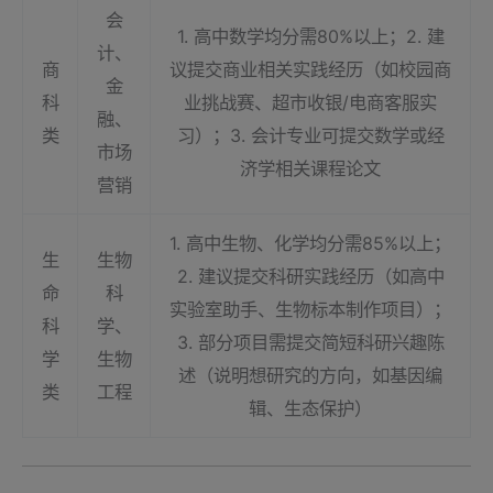
会
1. 高中数学均分需80%以上；2. 建
计、
商
议提交商业相关实践经历（如校园商
金
科
业挑战赛、超市收银/电商客服实
融、
类
习）；3. 会计专业可提交数学或经
市场
济学相关课程论文
营销
1. 高中生物、化学均分需85%以上；
生
生物
2. 建议提交科研实践经历（如高中
命
科
实验室助手、生物标本制作项目）；
科
学、
3. 部分项目需提交简短科研兴趣陈
学
生物
述（说明想研究的方向，如基因编
类
工程
辑、生态保护）