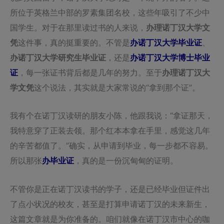
所位于英格兰中部的罗素集团名校，这些年吸引了不少中
国学生。对于在那里读过书的人来说，
办理诺丁汉大学文
凭
这件事，真的挺重要的。不管是
办诺丁汉大学毕业证
、
办诺丁汉大学研究生毕业证
，还是
办诺丁汉大学博士毕业
证
，每一张证书背后都是几年的努力。至于
办理诺丁汉大
学文凭
这个说法，其实就是大家常说的“拿到那个证”。
我有个在诺丁汉读研的朋友小陈，他跟我说：“拿证那天，
我特意穿了正装去领。那个红本本拿在手里，感觉这几年
的辛苦都值了。”确实，从申请到毕业，每一步都不容易。
所以那张
办毕业证
，真的是一份沉甸甸的证明。
不管你是正在诺丁汉读书的学子，还是已经毕业但证件出
了点小状况的校友，甚至是打算申请诺丁汉的未来新生，
这篇文章就是为你准备的。咱们就像在诺丁汉市中心的咖