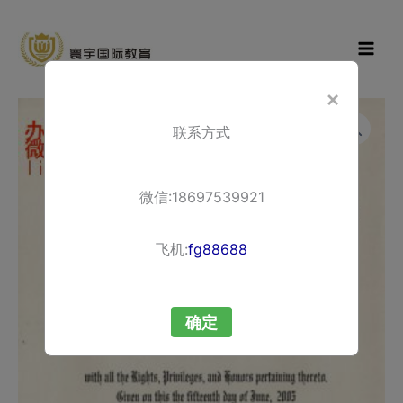
Skip
寰宇国际教
to
育
content
×
联系方式
微信:18697539921
飞机:
fg88688
确定