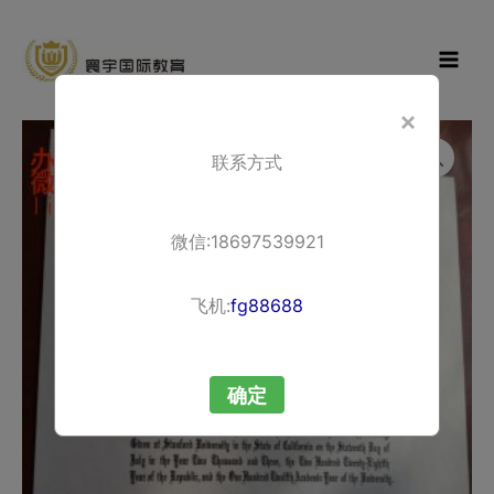
Skip
寰宇国际教
to
育
content
×
联系方式
微信:18697539921
飞机:
fg88688
确定