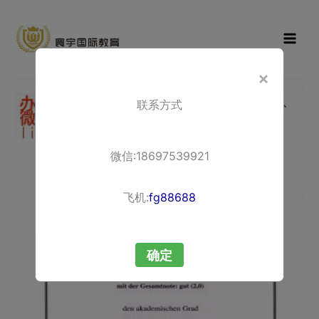
Skip
寰宇国际教
to
育
content
×
德
联系方式
国
罗
斯
微信:18697539921
托
克
飞机:
fg88688
大
学
确定
文
凭
办