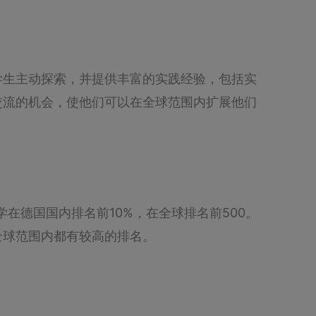
学生主动探索，并提供丰富的实践经验，包括实
交流的机会，使他们可以在全球范围内扩展他们
在德国国内排名前10%，在全球排名前500。
全球范围内都有较高的排名。