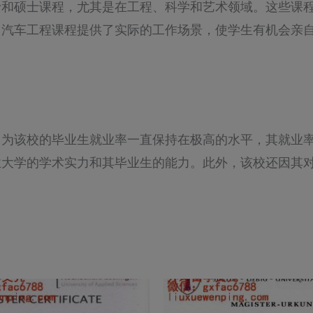
士和硕士课程，尤其是在工程、科学和艺术领域。这些课
，汽车工程课程提供了实际的工作场景，使学生有机会亲
为该校的毕业生就业率一直保持在极高的水平，其就业率
业大学的学术实力和其毕业生的能力。此外，该校还因其
。