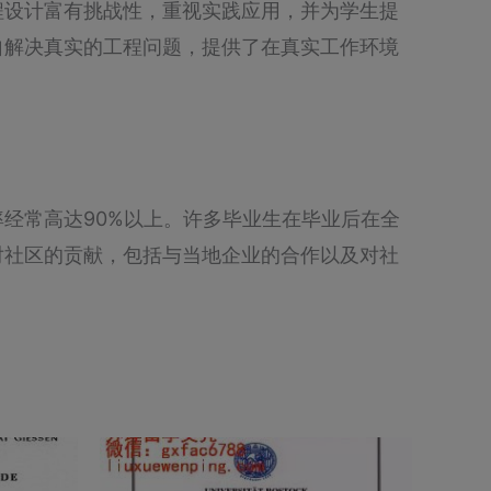
程设计富有挑战性，重视实践应用，并为学生提
自解决真实的工程问题，提供了在真实工作环境
经常高达90%以上。许多毕业生在毕业后在全
对社区的贡献，包括与当地企业的合作以及对社