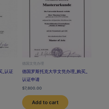
德国文凭办理
买_认证
德国罗斯托克大学文凭办理_购买_
认证申请
$
7,800.00
Add to cart