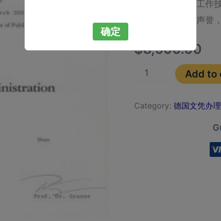
文
也具备了实际的工作
凭
围内享有很高的声誉
确定
办
$
8,500.00
理
_
Add to 
购
买
Category:
德国文凭办理
_
G
认
证
申
请
quantity