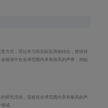
教育方式：理论学习和实际应用相结合，使得持
专业领域中在全球范围内享有很高的声誉，例如
教育实力和广泛的研究活动，该校在全球范围内享有极高的声
个领域。