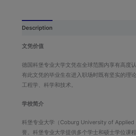
Description
Reviews (0)
文凭价值
德国科堡专业大学文凭在全球范围内享有高度
有此文凭的毕业生在进入职场时既有坚实的理
工程学、科学和技术。
学校简介
科堡专业大学（Coburg University o
誉。科堡专业大学提供多个学士和硕士学位课