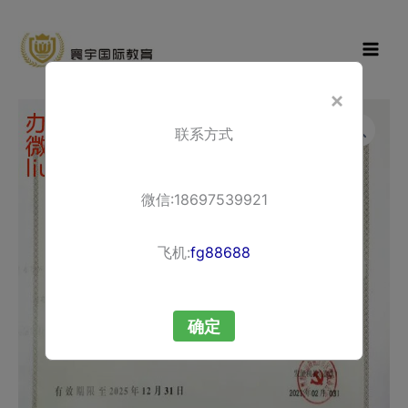
Skip
寰宇国际教
to
育
content
×
办
联系方式
理
营
业
微信:18697539921
许
可
飞机:
fg88688
证
quantity
确定