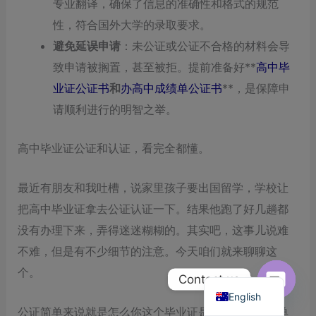
专业翻译，确保了信息的准确性和格式的规范
性，符合国外大学的录取要求。
避免延误申请
：未公证或公证不合格的材料会导
致申请被搁置，甚至被拒。提前准备好**
高中毕
业证公证书
和
办高中成绩单公证书
**，是保障申
请顺利进行的明智之举。
高中毕业证公证和认证，看完全都懂。
最近有朋友和我吐槽，说家里孩子要出国留学，学校让
把高中毕业证拿去公证认证一下。结果他跑了好几趟都
没有办理下来，弄得迷迷糊糊的。其实吧，这事儿说难
不难，但是有不少细节的注意。今天咱们就来聊聊这
个。
Chinese
Contact us
English
Open
公证简单来说就是怎么你这个毕业证是真的。认证简单