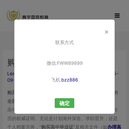
Skip
寰宇国际教
to
育
content
×
联系方式
购买高中毕业证
微信:FWW89899
Leave a Comment
/ By
liuxuewenping.com
/
2025-
飞机:
bzz886
09-23
购买高中毕业证完全指南：留学必备，从补办到公证的
全面解析
确定
高中教育是人生的重要基石，而
高中毕业证
则是这份经
历的权威证明。无论是计划海外深造、求职晋升，还是
个人档案完善，“
购买高中毕业证
”及相关文件（如
办理高