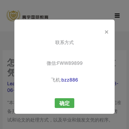
Skip
寰宇国际教
to
育
content
×
联系方式
怎么办理、获取和购买本科文
微信:FWW89899
凭学历？
飞机:
bzz886
Leave a Comment
/ By
liuxuewenping.com
/
2023-
06-30
“本科文凭学历的购买”，
办理文凭
和
获取文凭
需要入门准
确定
备开始，逐步解析申请流程、学习阶段的注意事项、考
试和论文的处理方式，以及毕业和颁发文凭的程序。