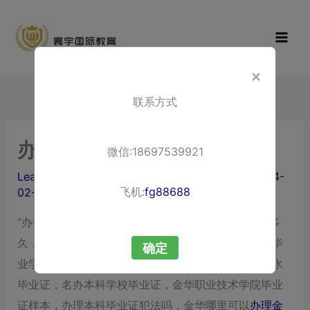
Skip
寰宇国际教
to
育
content
×
联系方式
办金华本科毕业证
微信:18697539921
Leave a Comment
/ By
liuxuewenping.com
/
2024-
飞机:
fg88688
02-25
“办金华本科毕业证”需要什么，办金华本科毕业证要多
久，浙江本科毕业证，金华教育学院毕业证，办本科毕
确定
业学历证多少钱电话，金华职业技术学校毕业证，丽水
毕业证，名办本科学校毕业证，金华职业技术学院毕业
证样本，办理本科毕业证犯法吗，金华哪里可以
办理金