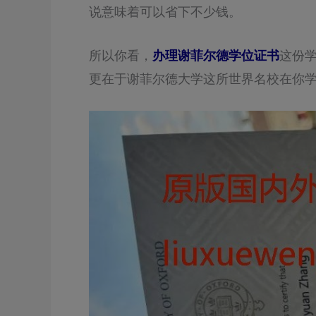
说意味着可以省下不少钱。
所以你看，
办理谢菲尔德学位证书
这份
更在于谢菲尔德大学这所世界名校在你