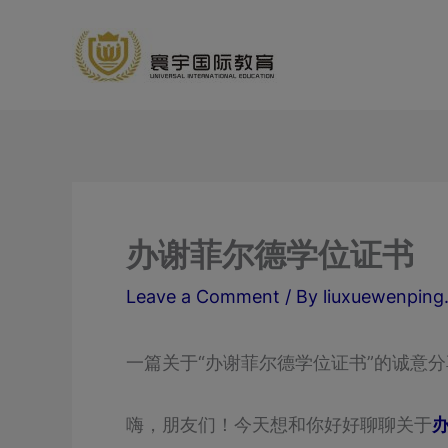
Skip
寰宇国际
to
content
办谢菲尔德学位证书
Leave a Comment
/ By
liuxuewenpin
一篇关于“办谢菲尔德学位证书”的诚意分
嗨，朋友们！今天想和你好好聊聊关于