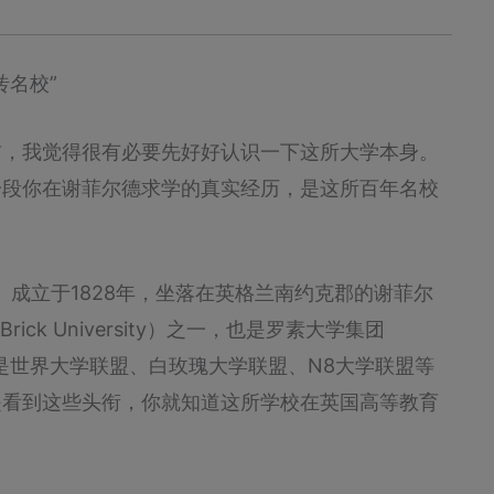
砖名校”
前，我觉得很有必要先好好认识一下这所大学本身。
一段你在谢菲尔德求学的真实经历，是这所百年名校
heffield）成立于1828年，坐落在英格兰南约克郡的谢菲尔
ick University）之一，也是罗素大学集团
同时还是世界大学联盟、白玫瑰大学联盟、N8大学联盟等
是看到这些头衔，你就知道这所学校在英国高等教育