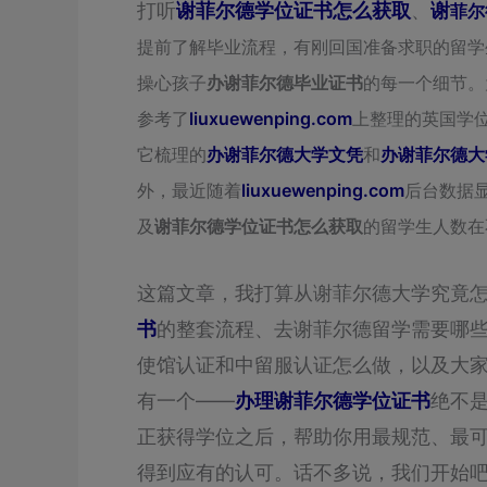
打听
谢菲尔德学位证书怎么获取
、
谢
菲尔
提前了解毕业流程，有刚回国准备求职的留学
操心孩子
办谢菲尔德毕业证书
的每一个细节。
参考了
liuxuewenping.com
上整理的英国学
它梳理的
办谢菲尔德大学文凭
和
办谢菲尔德大
外，最近随着
liuxuewenping.com
后台数据
及
谢菲尔德学位证书怎么获取
的留学生人数在
这篇文章，我打算从谢菲尔德大学究竟
书
的整套流程、去谢菲尔德留学需要哪
使馆认证和中留服认证怎么做，以及大
有一个——
办理谢菲尔德学位证书
绝不
正获得学位之后，帮助你用最规范、最
得到应有的认可。话不多说，我们开始