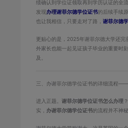
绩确认到学位证领取再到学历认证的全
发现
办理谢菲尔德学位证书
的后续手续
也让我相信，只要走对了路，
谢菲尔德
更贴心的是，2025年谢菲尔德大学还
外家长也能一起见证孩子毕业的重要时
及。
三、办谢菲尔德学位证书的详细流程—
进入正题。
谢菲尔德学位证书怎么办理
实，
办谢菲尔德学位证书
的流程并不神