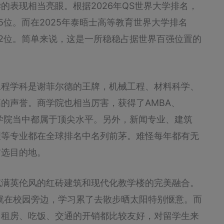
的表现相当亮眼。根据2026年QS世界大学排名，
5位。而在2025年泰晤士高等教育世界大学排名
12位。简单来说，这是一所稳稳占据世界百强位置的
工程学科是谢菲尔德的王牌，机械工程、材料科学、
的声誉。商学院也相当厉害，获得了AMBA、
球商学院当中都属于顶尖水平。另外，新闻专业、建筑
理等专业都在全球排名中名列前茅。难怪每年都有无
首选目的地。
充满英伦风的红砖建筑和现代化教学楼的完美融合。
Park）就在校园旁边，学习累了去散步晒太阳特别惬意。而
，租房、吃饭、交通的开销都比较友好，对留学生来