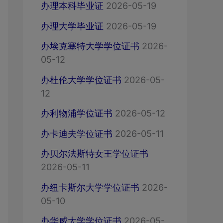
办理本科毕业证
2026-05-19
办理大学毕业证
2026-05-19
办埃克塞特大学学位证书
2026-
05-12
办杜伦大学学位证书
2026-05-
12
办利物浦学位证书
2026-05-12
办卡迪夫学位证书
2026-05-11
办贝尔法斯特女王学位证书
2026-05-11
办纽卡斯尔大学学位证书
2026-
05-10
办华威大学学位证书
2026-05-