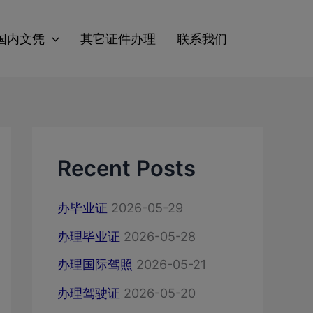
国内文凭
其它证件办理
联系我们
Recent Posts
办毕业证
2026-05-29
办理毕业证
2026-05-28
办理国际驾照
2026-05-21
办理驾驶证
2026-05-20