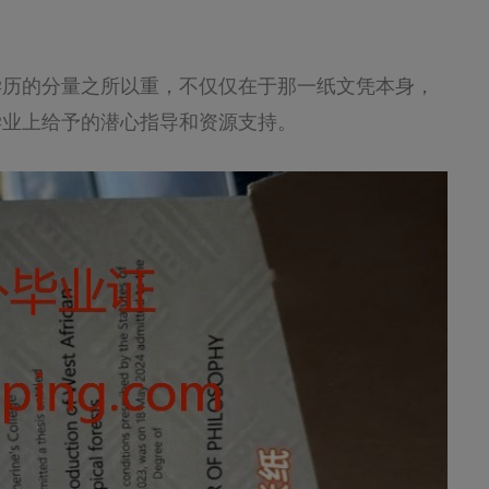
学历的分量之所以重，不仅仅在于那一纸文凭本身，
学业上给予的潜心指导和资源支持。