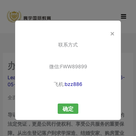
Skip
寰宇国际教
to
育
content
×
联系方式
办证
微信:FWW89899
Leave a Comment
/ By
liuxuewenping.com
/
2026-
飞机:
bzz886
05-05
全面了解中国“办证”体系：
证件办理
一站式指南
确定
导语：证件是现代社会运行的基石，它既是个人身份的
法定凭证，更是公民行使权利、享受公共服务的重要保
障。从出生登记落户到求学深造、结婚安家、购房置业