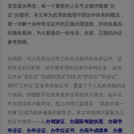
直至退休养老，每一个重要的人生节点都伴随着“办
证”的需求。本文将为您系统梳理中国证件体系的概况，
逐一详解十余种常见证件的正规办理流程，并结合真实
的服务案例，为大家提供一份专业、全面、正面的办证
参考指南。
在我国，与人民群众日常工作生活相关的各类证件、证
明多达400多种，其中最常用的也有百余种之多。这些
证件从“准生证”“初婚初育证”到各类“学生证”“毕业证”，
再到“工作证”及各类资格证书，覆盖了个人生命周期的各
个领域。伴随数字化政务服务改革的深入推进，如今证
件办理流程大幅简化，线上办理日益普及，“高效办成一
件事”已成为政务服务的新常态。本文将围绕大家最关心
的证件类型——从
办驾驶证
、
办国际驾驶执照
、
办留学
毕业证
、
办毕业证
、
办学位证书
、
办高中成绩单
、
办雅