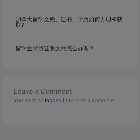
加拿大留学文凭、证书、学历如何办理和获
取?
留学生学历证明文件怎么办理？
Leave a Comment
You must be
logged in
to post a comment.