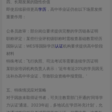
四、长期发展的隐性价值
即使后续获得更高
学历
，高中毕业证仍在以下场景发挥
重要作用：
​公务员政审​：部分岗位要求提供完整的学历链条证明
​职称评定​：某些行业评初级职称时需核查基础教育经历
​国际认证​：WES等国际学历
认证
机构要求提供高中阶段
材料
​特殊考试​：飞行执照、司法考试等需要连续学历证明
某职业培训机构负责人表示：’近年有近20%的学员因无
法补办高中毕业证，导致职业资格申报受阻。’
五、特殊情况应对策略
对于因故未取得证书者，可关注教育部门开通的’同等学
力认证’通道。2023年起，多地试点’学历补充计划’，允