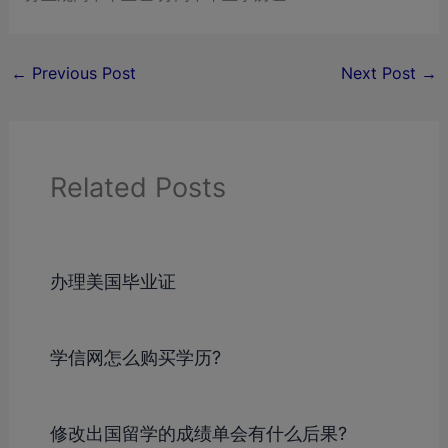
←
Previous Post
Next Post
→
Related Posts
办理美国毕业证
学信网怎么购买学历?
修改出国留学的成绩单会有什么后果?