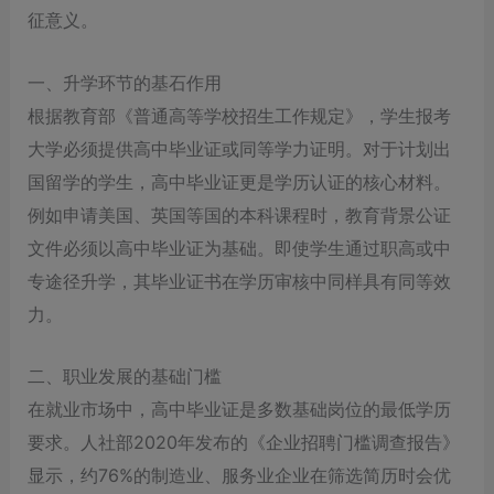
征意义。
一、升学环节的基石作用
根据教育部《普通高等学校招生工作规定》，学生报考
大学必须提供高中毕业证或同等学力证明。对于计划出
国留学的学生，高中毕业证更是学历认证的核心材料。
例如申请美国、英国等国的本科课程时，教育背景公证
文件必须以高中毕业证为基础。即使学生通过职高或中
专途径升学，其毕业证书在学历审核中同样具有同等效
力。
二、职业发展的基础门槛
在就业市场中，高中毕业证是多数基础岗位的最低学历
要求。人社部2020年发布的《企业招聘门槛调查报告》
显示，约76%的制造业、服务业企业在筛选简历时会优