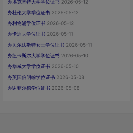
办埃克塞特大学学位证书
2026-05-12
办杜伦大学学位证书
2026-05-12
办利物浦学位证书
2026-05-12
办卡迪夫学位证书
2026-05-11
办贝尔法斯特女王学位证书
2026-05-11
办纽卡斯尔大学学位证书
2026-05-10
办华威大学学位证书
2026-05-10
办英国伯明翰学位证书
2026-05-08
办谢菲尔德学位证书
2026-05-08