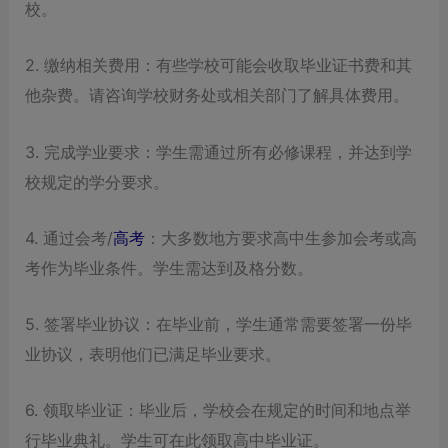
校。
2. 缴纳相关费用：有些学校可能会收取毕业证书费和其
他杂费。请咨询学校财务处或相关部门了解具体费用。
3. 完成学业要求：学生需通过所有必修课程，并达到学
校规定的学分要求。
4. 通过会考/
高考
：大多数地方要求高中生参加会考或高
考作为毕业条件。学生需达到及格分数。
5. 签署毕业协议：在毕业前，学生通常需要签署一份毕
业协议，表明他们已满足毕业要求。
6. 领取毕业证：毕业后，学校会在规定的时间和地点举
行毕业典礼。学生可在此领取高中毕业证。