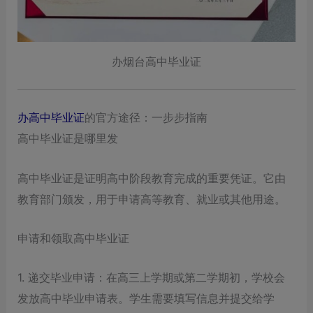
办烟台高中毕业证
办高中毕业证
的官方途径：一步步指南
高中毕业证是哪里发
高中毕业证是证明高中阶段教育完成的重要凭证。它由
教育部门颁发，用于申请高等教育、就业或其他用途。
申请和领取高中毕业证
1. 递交毕业申请：在高三上学期或第二学期初，学校会
发放高中毕业申请表。学生需要填写信息并提交给学