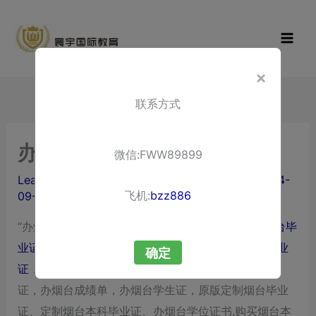
Skip
寰宇国际教
to
育
content
×
联系方式
办烟台硕士毕业证
微信:FWW89899
Leave a Comment
/ By
liuxuewenping.com
/
2024-
飞机:
bzz886
09-08
“办烟台硕士毕业证”，办理烟台本科毕业证，
办理烟台毕
业证
，代办烟台毕业证，办烟台博士毕业证，
代办毕业
确定
证
，办烟台毕业证，办烟台学位证，办烟台学士学位
证，办烟台成绩单，办烟台学生证，原版定制烟台毕业
证、定制烟台本科毕业证、办烟台学位证书,购买烟台本