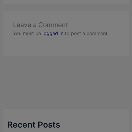
Leave a Comment
You must be
logged in
to post a comment.
Recent Posts