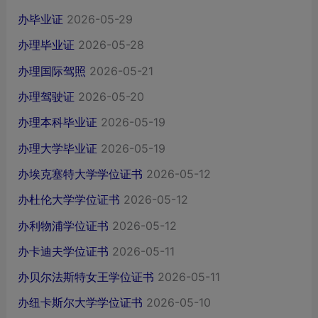
办毕业证
2026-05-29
办理毕业证
2026-05-28
办理国际驾照
2026-05-21
办理驾驶证
2026-05-20
办理本科毕业证
2026-05-19
办理大学毕业证
2026-05-19
办埃克塞特大学学位证书
2026-05-12
办杜伦大学学位证书
2026-05-12
办利物浦学位证书
2026-05-12
办卡迪夫学位证书
2026-05-11
办贝尔法斯特女王学位证书
2026-05-11
办纽卡斯尔大学学位证书
2026-05-10