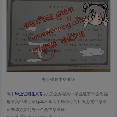
办泉州高中毕业证
高中毕业证哪里可以办
,怎么办呢高中毕业证有什么用福
建省高中毕业证样本不拿高中毕业证的后果办初中毕业
证去哪办如何办一个高中毕业证