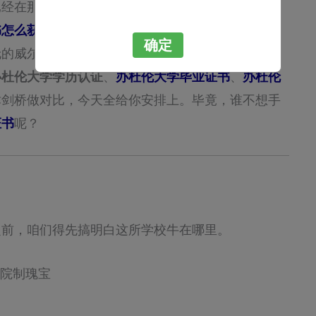
已经在那座满是城堡和大教堂的校园里奋斗了好几
书怎么获取
、
杜伦大学学位证书怎么办理
，这篇文章
确定
伦的威尔河畔聊天那样，不整那些官方套话，把你的
办杜伦大学学历认证
、
办杜伦大学毕业证书
、
办杜伦
津剑桥做对比，今天全给你安排上。毕竟，谁不想手
证书
呢？
？
之前，咱们得先搞明白这所学校牛在哪里。
学院制瑰宝