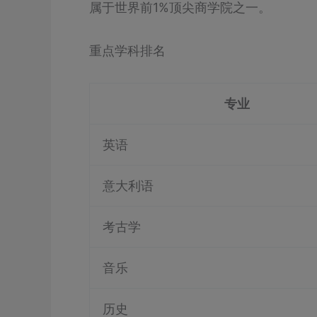
属于世界前1%顶尖商学院之一。
重点学科排名
专业
英语
意大利语
考古学
音乐
历史