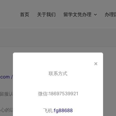
教育
首页
关于我们
留学文凭办理
办理
×
联系方式
g.com
/
2026-05-12
微信:18697539921
到留服认证一篇讲透
关心的话题：
办理杜伦大学学位证书
。不管你是正在
飞机:
fg88688