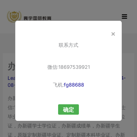
Skip
寰宇国际教
to
育
content
×
联系方式
办新疆大专毕业证
微信:18697539921
Leave a Comment
/ By
liuxuewenping.com
/
2024-
飞机:
fg88688
08-05
办新疆大专毕业证，办理新疆中专毕业证TEL/微
信:15207492032〗 代办新疆本科毕业证，办新疆博士
确定
毕业证，代办新疆毕业证，办新疆毕业证，办新疆学位
证，办新疆学士学位证，办新疆成绩单，办新疆学生
证，原版定制新疆毕业证、定制新疆本科毕业证、办新