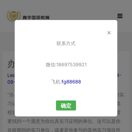
Skip
寰宇国际教
to
育
content
×
联系方式
办广州实习证明
微信:18697539921
Leave a Comment
/ By
liuxuewenping.com
/
2024-
飞机:
fg88688
09-13
“办广州实习证明”办广州大学毕业生实习证明，办广州实
习证明，
广州实习证明怎么办
，办理广州实习证明的流
确定
程通常涉及以下几个步骤：确定实习单位‌：首先，你需
要找到一个愿意为你出具实习证明的单位。这可以是你
在校期间的实习单位，或者是你参与的其他实习项目所