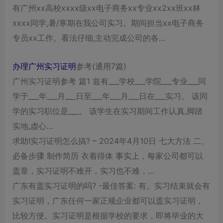
有广州xx高校xxxx级xx电子商务xx专业xx2xx班xx林
xxxx同学,暑/寒期在我公司实习。期间担当xx电子商务
专员xx工作。看法仔细,主动完成公司的各…
办理广州实习证明
参考(通用7篇)
广州实习证明参考 篇1 兹有___学校___学院___专业___同
学于___年___月___日至___年___月___日在___实习。 该同
学的实习职位是___。 该学生在实习期间工作认真,脚踏
实地,虚心…
求助!实习证明怎么搞? – 2024年4月10日 七大方法 二、
必备步骤 制作简历 衣着得体 事实上，每家公司都可以
盖章，实习证明不难开，实习也不难，…
广东有盖实习证明的吗? -最佳答案: 有。实习结束就会有
实习证明，广东任何一家正规企业都可以盖实习证明，
比较方便。实习证明是根据学校的要求，即将毕业的大