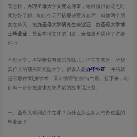
管怎样，
办理圣母大学文凭
这件事，绝对值得你花点时
间好好了解。咱们今天不搞那些官方套话，就像两个朋
友在聊天，把
办圣母大学研究生毕业证
、
办圣母大学博
士毕业证
，甚至本科文凭的门道，全都掰开揉碎了讲给
你听。
圣母大学，名字听着有点宗教味儿，但它其实是一所货
真价实的顶尖研究型大学。很多人想
办毕业证
，冲的就
是它那种“既拼学术，又讲情怀”的独特气质。接下来，咱
们就一步步把这张文凭背后的故事说清楚。
一、圣母大学到底牛在哪？为什么那么多人想办这里的
毕业证？