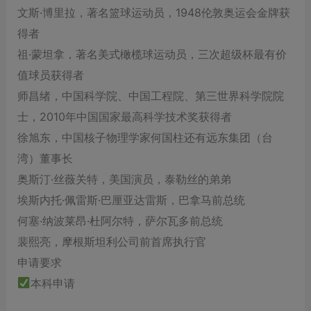
文斯·博里拉，著名篮球运动员，1948伦敦奥运会金牌获
得者
祖·蒙坦拿，著名美式橄榄球运动员，三次超级杯最有价
值球员获得者
师昌绪，中国科学院、中国工程院、第三世界科学院院
士，2010年中国国家最高科学技术奖获得者
徐旭东，中国核子物理学家何国柱还有远东集团（台
湾）董事长
奥斯汀·丝薇关特，美国演员，泰勒丝的弟弟
埃斯内托·佩雷斯·巴厘亚达雷斯，巴拿马前总统
何塞·纳波莱昂·杜阿尔特，萨尔瓦多前总统
裴熙亮，摩根斯坦利公司前首席执行官
申请要求
本科申请