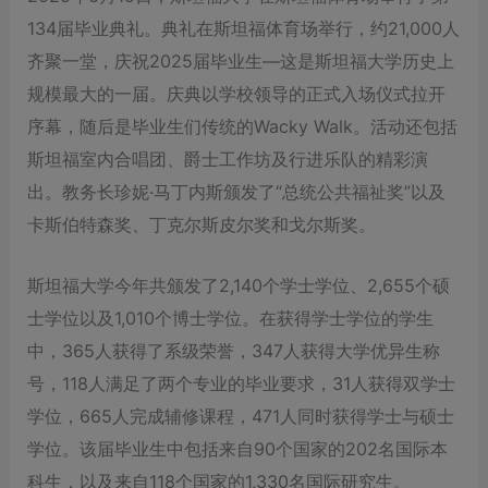
134届毕业典礼。典礼在斯坦福体育场举行，约21,000人
齐聚一堂，庆祝2025届毕业生—这是斯坦福大学历史上
规模最大的一届。庆典以学校领导的正式入场仪式拉开
序幕，随后是毕业生们传统的Wacky Walk。活动还包括
斯坦福室内合唱团、爵士工作坊及行进乐队的精彩演
出。教务长珍妮·马丁内斯颁发了“总统公共福祉奖”以及
卡斯伯特森奖、丁克尔斯皮尔奖和戈尔斯奖。
斯坦福大学今年共颁发了2,140个学士学位、2,655个硕
士学位以及1,010个博士学位。在获得学士学位的学生
中，365人获得了系级荣誉，347人获得大学优异生称
号，118人满足了两个专业的毕业要求，31人获得双学士
学位，665人完成辅修课程，471人同时获得学士与硕士
学位。该届毕业生中包括来自90个国家的202名国际本
科生，以及来自118个国家的1,330名国际研究生。