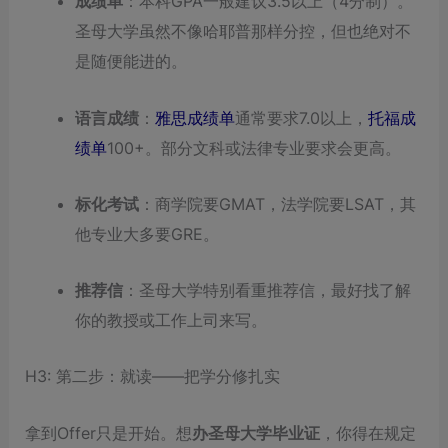
成绩单
：本科GPA一般建议3.5以上（4分制）。
圣母大学虽然不像哈耶普那样分控，但也绝对不
是随便能进的。
语言成绩
：
雅思成绩单
通常要求7.0以上，
托福成
绩单
100+。部分文科或法律专业要求会更高。
标化考试
：商学院要GMAT，法学院要LSAT，其
他专业大多要GRE。
推荐信
：圣母大学特别看重推荐信，最好找了解
你的教授或工作上司来写。
H3: 第二步：就读——把学分修扎实
拿到Offer只是开始。想
办圣母大学毕业证
，你得在规定