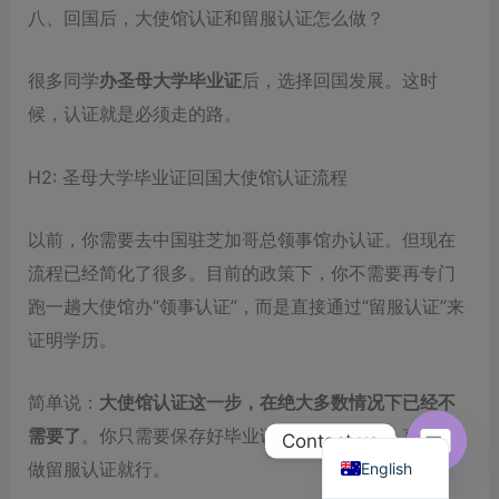
八、回国后，大使馆认证和留服认证怎么做？
很多同学
办圣母大学毕业证
后，选择回国发展。这时
候，认证就是必须走的路。
H2: 圣母大学毕业证回国大使馆认证流程
以前，你需要去中国驻芝加哥总领事馆办认证。但现在
流程已经简化了很多。目前的政策下，你不需要再专门
跑一趟大使馆办“领事认证”，而是直接通过“留服认证”来
证明学历。
简单说：
大使馆认证这一步，在绝大多数情况下已经不
Chinese
需要了
。你只需要保存好毕业证原件和成绩单，直接去
Contact us
做留服认证就行。
English
Open