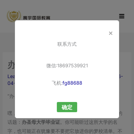
Skip
寰宇国际教
to
育
content
×
联系方式
办圣母大学毕业证
微信:18697539921
Leave a Comment
/ By
liuxuewenping.com
/
2026-
飞机:
fg88688
04-19
“办圣母大学毕业证”：从申请到留服认证，一篇讲透
确定
嘿，朋友，今天咱们坐下来，认认真真聊一个特别棒的
话题：
办圣母大学毕业证
。你可能听过这所大学的名
字，也可能正在犹豫要不要把它放进你的梦校清单。不