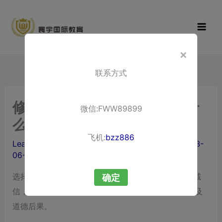
Skip
寰宇国际教
to
育
content
×
联系方式
修改出国留学的成绩单会有什
微信:FWW89899
么后果?
飞机:
bzz886
Leave a Comment
/ By
liuxuewenping.com
/
2023-
06-19
选择伪造或“
修改成绩单”
，这种行为不仅违反了学术诚
确定
信，同时可能引发一系列严重的法律、学术、职业以及
道德后果。