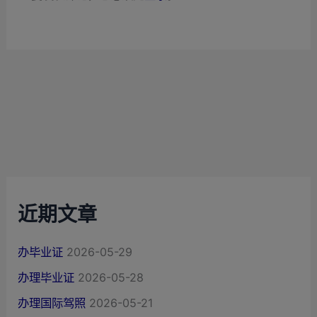
近期文章
办毕业证
2026-05-29
办理毕业证
2026-05-28
办理国际驾照
2026-05-21