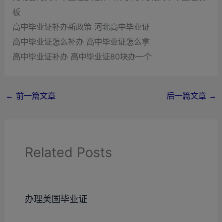
板
高中毕业证补办新政策 河北高中毕业证
高中毕业证怎么补办 高中毕业证怎么拿
高中毕业证补办 高中毕业证80块办一个
←
前一篇文章
后一篇文章
→
Related Posts
办理美国毕业证