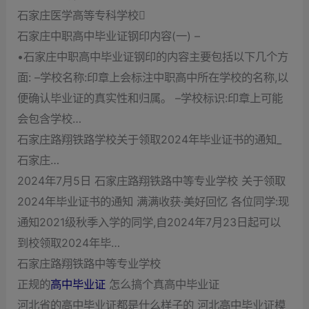
石家庄医学高等专科学校
石家庄中职高中毕业证钢印内容(一) –
•石家庄中职高中毕业证钢印的内容主要包括以下几个方
面: –学校名称:印章上会标注中职高中所在学校的名称,以
便确认毕业证的真实性和归属。 –学校标识:印章上可能
会包含学校…
石家庄路翔铁路学校关于领取2024年毕业证书的通知_
石家庄…
2024年7月5日 石家庄路翔铁路中等专业学校 关于领取
2024年毕业证书的通知 满满收获·美好回忆 各位同学:现
通知2021级秋季入学的同学,自2024年7月23日起可以
到校领取2024年毕…
石家庄路翔铁路中等专业学校
正规的
高中毕业证
怎么搞个真高中毕业证
河北省的高中毕业证都是什么样子的 河北高中毕业证模