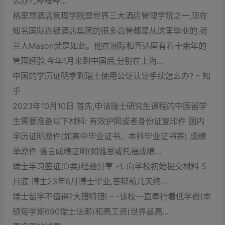
么办?_哔哩哔…
格里昂酒店管理学院是世界三大酒店管理学院之一,现在
知名国际连锁酒店集团的很多高管都是从这里毕业的,荷
兰人Mason就是如此。他在洲际和喜达屋有着十余年的
管理经验,今年1月来到中国后,分别在上海…
中国的学历证明拿到瑞士使用公证认证手续怎么办? – 知
乎
2023年10月10日 首先,申请瑞士研究生课程的中国留学
生需要准备以下材料: 有效护照或者身份证复印件 国内
学历证明原件(如高中毕业证书、本科毕业证书等) 成绩
单原件 语言成绩证明(如雅思或托福成绩…
瑞士学习签证(D类)经验分享 -1. 向学校初始提交材料 5
月底 博主23年6月博士毕业,答辩前几天终…
瑞士留学不值得?大错特错! – -该校一直奉行着低学费(本
硕每学期690瑞士法郎)和高工资(世界最高…