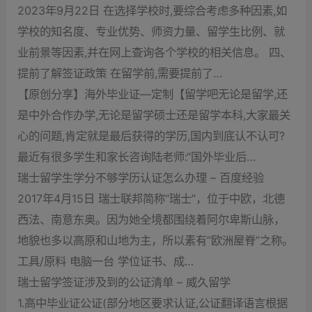
2023年9月22日 在选择学校时,要综合考虑多种因素,如
学校的知名度、专业优势、师资力量、留学生比例、就
业前景等因素,并在网上查询各个学校的相关信息。 四、
提前了解签证政策 在留学前,需要提前了…
【原创分享】海外毕业证—定制【留学吧无论是留学,还
是中外合作办学,无论是留学硕士还是留学本科,大家最关
心的问题,肯定就是最后获得的学历,国内到底认不认可?
最近有很多学生和家长咨询陆老师:“国外毕业后…
瑞士留学生学分不够学历认证怎么办理 – 百度经验
2017年4月15日 瑞士联邦简称“瑞士”，位于中欧，北德
西法、南意东奥。因为她全境都围绕着阿尔卑斯山脉，
地貌也多以高原和山地为主，所以素有“欧洲屋脊”之称。
工具/原料 电脑一台 学位证书、成…
瑞士留学签证涉及到的公证清单 – 威久留学
1.高中毕业证公证(部分地区要求认证,公证翻译语言根据