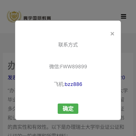
跳
寰宇国际教
至
育
内
容
×
联系方式
办理瑞士大学毕业证
微信:FWW89899
发表评论
/ 作者：
liuxuewenping.com
/
2024-09-20
飞机:
bzz886
“办理瑞士大学毕业证”办理瑞士大学毕业证，办瑞士大学
毕业证需要什么，瑞士大学毕业时间，瑞士毕业后能留
确定
多久，瑞士留学学历认证，办理瑞士大学毕业证的公证
和认证是一个涉及多个步骤的过程，旨在确保毕业证书
的真实性和有效性。以下是办理瑞士大学毕业证公证和