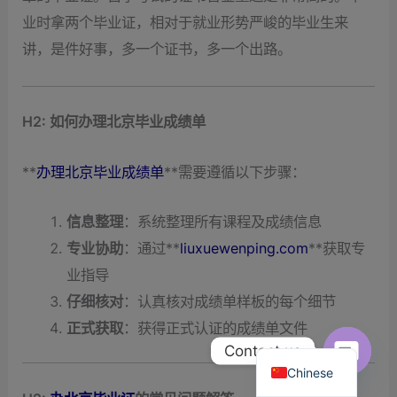
业时拿两个毕业证，相对于就业形势严峻的毕业生来
讲，是件好事，多一个证书，多一个出路。
H2: 如何办理北京毕业成绩单
**
办理北京毕业成绩单
**需要遵循以下步骤：
信息整理
：系统整理所有课程及成绩信息
专业协助
：通过**
liuxuewenping.com
**获取专
业指导
仔细核对
：认真核对成绩单样板的每个细节
正式获取
：获得正式认证的成绩单文件
English
Contact us
Chinese
Open