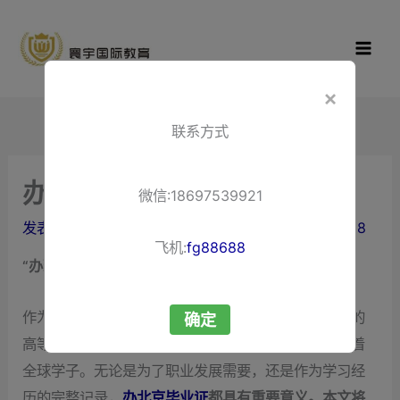
跳
寰宇国际教
至
育
内
容
×
联系方式
办理北京毕业证
微信:18697539921
发表评论
/ 作者：
liuxuewenping.com
/
2025-10-08
飞机:
fg88688
“办理北京毕业证”：您的权威指南与全方位流程解析
作为中国的教育文化中心，北京拥有众多享誉海内外的
确定
高等学府，其严谨的学术氛围和卓越的教育质量吸引着
全球学子。无论是为了职业发展需要，还是作为学习经
历的完整记录，
办北京毕业证
都具有重要意义。本文将