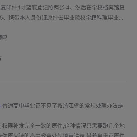
份证复印件,1寸蓝底登记照两张 4、然后在学校档案馆复
 5、携带本人身份证原件去毕业院校学籍科理毕业…
理吗
片
办
普通高中毕业证不见了按浙江省的常规处理办法是
有权限补发完全一致的原件,这种情况只需要跑几个地
去你原来读的高中教务处先填申请表,带着身份证原件