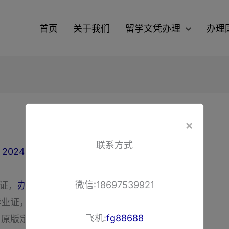
教育
首页
关于我们
留学文凭办理
办理
×
联系方式
/
2024-08-29
微信:18697539921
业证，
办理嘉兴高中毕业证
，办理嘉兴毕业证，代办
毕业证，办嘉兴毕业证，办嘉兴学位证，办嘉兴学士
飞机:
fg88688
，原版定制嘉兴毕业证、定制嘉兴本科毕业证、办嘉