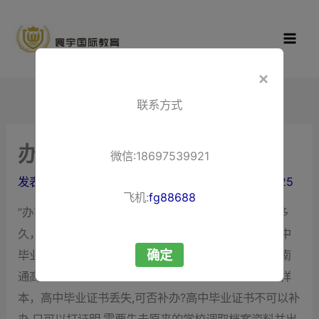
跳
寰宇国际教
至
育
内
容
×
联系方式
办南通高中毕业证
微信:18697539921
发表评论
/ 作者：
liuxuewenping.com
/
2024-02-25
飞机:
fg88688
”办南通高中毕业证“需要什么，办南通高中毕业证要多
久，
办理南通高中毕业证
，南台高中毕业证，办张高中
确定
毕业证，通江高中毕业证，南通办中专毕业证，江苏南
通高中毕业证，南通高中毕业证书，南通高中毕业证样
本，高中毕业证书丢失,可否补办?高中毕业证书不可以补