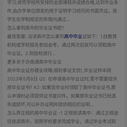
学习,修完学校所安排的全部课程并成绩合格,达到毕业条
件,由办学单位颁发的用于证明学习经历的书面凭证。是
学生在学制规定的年限内通过…
怎么拿到高中的毕业证书呢?
最佳答案: 没读高中怎么拿到
高中毕业
证如下：1.找教育
机构或学校报名参加会考，通过两次后就可以领取高中
毕业证。2.到技校进行…
更多关于办南通高中毕业证
高中毕业证办理全攻略,顺利拿证无忧!_毕业证样本网
2023年5月8日 Q2: 在申请高中毕业证时,需不需要提供
原毕业证书? A2: 如果您毕业时领取了高中毕业证书,那
么申请时必须提供证书复印件。如果原毕业证书已经遗
失或损坏,可以补办证明并提供相应的证明…
怎么弄正规的高中毕业证 -1 正规就读高中：通过正规途
径就读高中，按照学校要求完成学业，通过毕业考试取