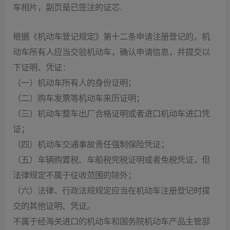
车相片，副页是已签注的证芯.
根据《机动车登记规定》第十二条申请注册登记的，机
动车所有人应当交验机动车，确认申请信息，并提交以
下证明、凭证：
（一）机动车所有人的身份证明；
（二）购车发票等机动车来历证明；
（三）机动车整车出厂合格证明或者进口机动车进口凭
证；
（四）机动车交通事故责任强制保险凭证；
（五）车辆购置税、车船税完税证明或者免税凭证，但
法律规定不属于征收范围的除外；
（六）法律、行政法规规定应当在机动车注册登记时提
交的其他证明、凭证。
不属于经海关进口的机动车和国务院机动车产品主管部