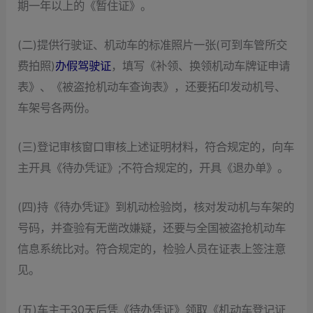
期一年以上的《暂住证》。
(二)提供行驶证、机动车的标准照片一张(可到车管所交
费拍照)
办假驾驶证
，填写《补领、换领机动车牌证申请
表》、《被盗抢机动车查询表》，还要拓印发动机号、
车架号各两份。
(三)登记审核窗口审核上述证明材料，符合规定的，向车
主开具《待办凭证》;不符合规定的，开具《退办单》。
(四)持《待办凭证》到机动检验岗，核对发动机与车架的
号码，并查验有无凿改嫌疑，还要与全国被盗抢机动车
信息系统比对。符合规定的，检验人员在证表上签注意
见。
(五)车主于30天后凭《待办凭证》领取《机动车登记证