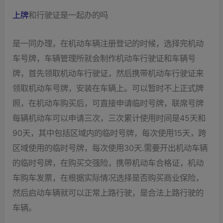
上牌
和行驶证是一起办的吗
是一同办理，在机动车辆注册登记的时候，选择完机动
车号牌，车辆管理所就会制作机动车行驶证和车辆号
牌，首先领取机动车行驶证，然后携带机动车行驶证来
领取机动车号牌，安装在车辆上。可以暂时不上正式牌
照，在机动车购买后，可直接申请临时号牌，联席号牌
每辆机动车可以申请三次，三次累计使用时间是45天和
90天，其中包括区域内的临时号牌，每次使用15天，跨
区域使用的临时号牌，每次使用30天.需要开出机动车辆
的临时号牌，在购买交强险，携带机动车合格证，机动
车购车发票，在根据实际情况选择是否购买商业保险，
然后启动车辆就可以正常上路行驶，是合法上路行驶的
车辆。