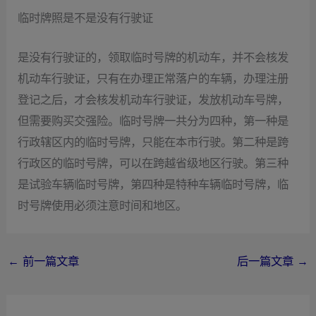
临时牌照是不是没有行驶证
是没有行驶证的，领取临时号牌的机动车，并不会核发
机动车行驶证，只有在办理正常落户的车辆，办理注册
登记之后，才会核发机动车行驶证，发放机动车号牌，
但需要购买交强险。临时号牌一共分为四种，第一种是
行政辖区内的临时号牌，只能在本市行驶。第二种是跨
行政区的临时号牌，可以在跨越省级地区行驶。第三种
是试验车辆临时号牌，第四种是特种车辆临时号牌，临
时号牌使用必须注意时间和地区。
←
前一篇文章
后一篇文章
→