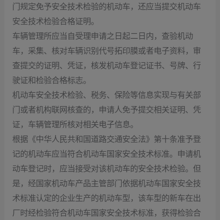
门规定免予安全技术检验的机动车，还应当提交机动车
安全技术检验合格证明。
车辆管理所应当自受理申请之日起二日内，查验机动
车，采集、核对车辆识别代号拓印膜或者电子资料，审
查提交的证明、凭证，核发机动车登记证书、号牌、行
驶证和检验合格标志。
机动车安全技术检验、税务、保险等信息实现与有关部
门或者机构联网核查的，申请人免予提交相关证明、凭
证，车辆管理所核对相关电子信息。
根据《中华人民共和国道路交通安全法》第十条准予登
记的机动车应当符合机动车国家安全技术标准。申请机
动车登记时，应当接受对该机动车的安全技术检验。但
是，经国家机动车产品主管部门依据机动车国家安全技
术标准认定的企业生产的机动车型，该车型的新车在出
厂时经检验符合机动车国家安全技术标准，获得检验合