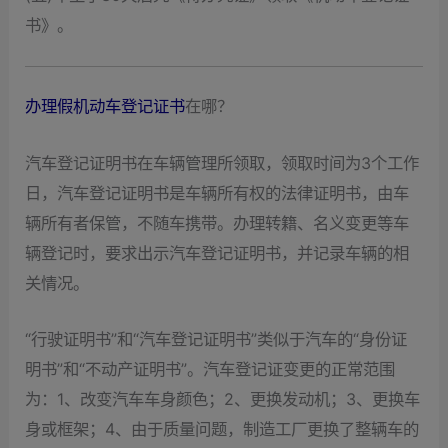
书》。
办理假机动车登记证书
在哪？
汽车登记证明书在车辆管理所领取，领取时间为3个工作
日，汽车登记证明书是车辆所有权的法律证明书，由车
辆所有者保管，不随车携带。办理转籍、名义变更等车
辆登记时，要求出示汽车登记证明书，并记录车辆的相
关情况。
“行驶证明书”和“汽车登记证明书”类似于汽车的“身份证
明书”和“不动产证明书”。汽车登记证变更的正常范围
为：1、改变汽车车身颜色；2、更换发动机；3、更换车
身或框架；4、由于质量问题，制造工厂更换了整辆车的