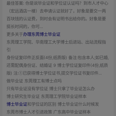
最佳答案: 你是说毕业证和学位证认证吗？到市人才中心
（宏远酒店一楼）去申请认证就好了，好象是要交一两
百块钱的认证费，到时会有证明书出给你的。好象是要
挺长时间的，你可…
更多关于
办理东莞博士毕业证
东莞理工学院、华南理工大学博士后进站、出站流程指
引
身份证复印件正反面(4份,纸质版) 备注:包含本人;如已婚,
还需配偶身份证、结婚证 9 博士学位证复印件(4份,纸质
版) 注:①已获得博士学位证书,提交学位证书复印件…
做毕业证 东莞理工有博士点吗
只有毕业证没有学位证 博士只拿了毕业证怎么办
博士研究生毕业证 东莞理工学院毕业证样本
博士毕业证
和学位证的区别 博士毕业证什么时候发
东莞市博士人才引进政策 广东高中毕业证样本