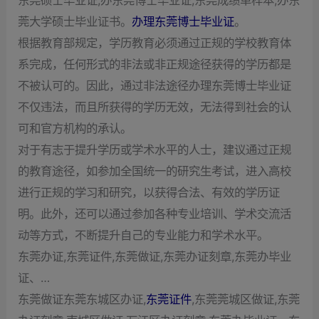
东莞硕士毕业证,办东莞博士毕业证,东莞成绩单样本,办东
莞大学硕士毕业证书。
办理东莞博士毕业证
。‌
根据教育部规定，‌学历教育必须通过正规的学校教育体
系完成，‌任何形式的非法或非正规途径获得的学历都是
不被认可的。‌因此，‌通过非法途径办理东莞博士毕业证
不仅违法，‌而且所获得的学历无效，‌无法得到社会的认
可和官方机构的承认。‌
对于有志于提升学历或学术水平的人士，‌建议通过正规
的教育途径，‌如参加全国统一的研究生考试，‌进入高校
进行正规的学习和研究，‌以获得合法、‌有效的学历证
明。‌此外，‌还可以通过参加各种专业培训、‌学术交流活
动等方式，‌不断提升自己的专业能力和学术水平。‌
东莞办证,东莞证件,东莞做证,东莞办证刻章,东莞办毕业
证、…
东莞做证东莞东城区办证,
东莞证件
,东莞莞城区做证,东莞