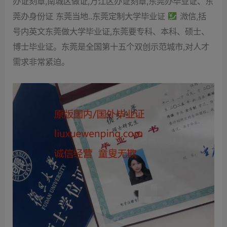
办证刻章,南城区做证,万江区办证刻章,东莞办毕业证、东
莞办身份证 东莞当地..东莞定制大学毕业证
溦信,括
号内英文东莞做大学毕业证,东莞要专科、本科、硕士、
博士毕业证。东莞是全国第十五个双创示范城市,对人才
需求非常紧迫。