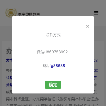
跳
寰宇国际教
至
育
内
容
×
联系方式
办东莞博士毕业证
微信:18697539921
发表评论
/ 作者：
liuxuewenping.com
/
2024-08-08
飞机:
fg88688
办东莞博士毕业证，办理东莞中专毕业证，
代办东莞本
科毕业证
，办东莞博士毕业证，代办东莞毕业证，
办东
确定
莞毕业证
，办东莞学位证，办东莞学士学位证，办东莞
成绩单，办东莞学生证，
原版定制东莞毕业证
、定制东
莞本科毕业证、办东莞学位证书,购买东莞本科毕业证,办