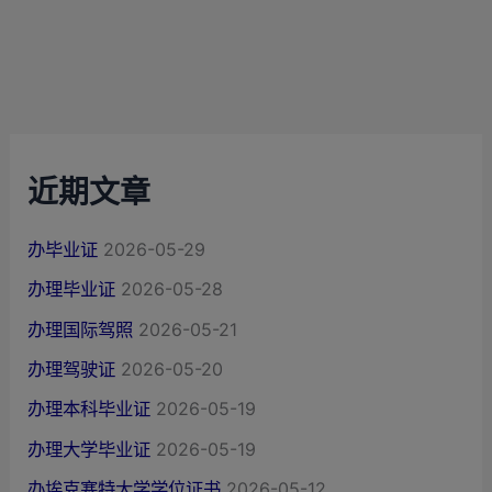
近期文章
办毕业证
2026-05-29
办理毕业证
2026-05-28
办理国际驾照
2026-05-21
办理驾驶证
2026-05-20
办理本科毕业证
2026-05-19
办理大学毕业证
2026-05-19
办埃克塞特大学学位证书
2026-05-12