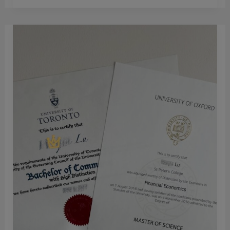
购
买
英
国
文
凭