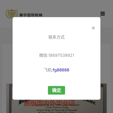
跳
寰宇国际教
至
育
内
容
×
联系方式
微信:18697539921
购买英国毕业证
飞机:
fg88688
办
确定
英
国
毕