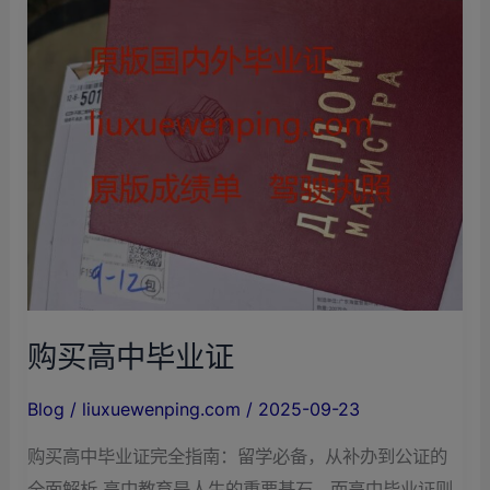
购
买
高
中
毕
业
证
购买高中毕业证
Blog
/
liuxuewenping.com
/
2025-09-23
购买高中毕业证完全指南：留学必备，从补办到公证的
全面解析 高中教育是人生的重要基石，而高中毕业证则