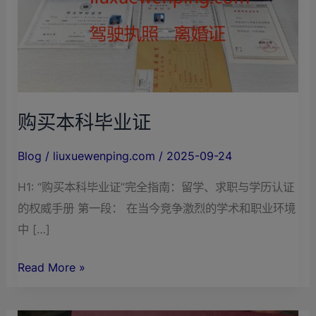
毕
业
证
购买本科毕业证
Blog
/
liuxuewenping.com
/
2025-09-24
H1: “购买本科毕业证”完全指南：留学、求职与学历认证
的权威手册 第一段： 在当今竞争激烈的学术和职业环境
中 […]
Read More »