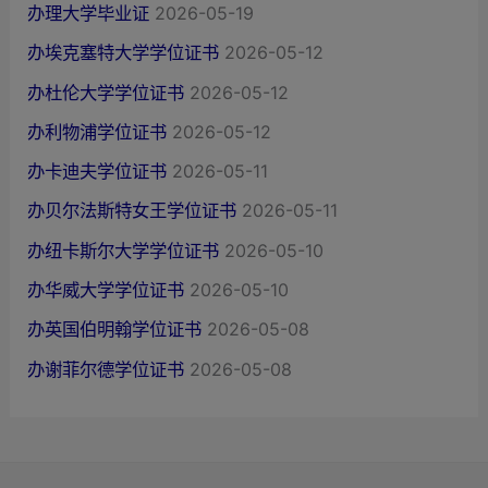
办理大学毕业证
2026-05-19
办埃克塞特大学学位证书
2026-05-12
办杜伦大学学位证书
2026-05-12
办利物浦学位证书
2026-05-12
办卡迪夫学位证书
2026-05-11
办贝尔法斯特女王学位证书
2026-05-11
办纽卡斯尔大学学位证书
2026-05-10
办华威大学学位证书
2026-05-10
办英国伯明翰学位证书
2026-05-08
办谢菲尔德学位证书
2026-05-08