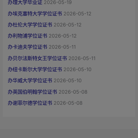
办理大学毕业证
2026-05-19
办埃克塞特大学学位证书
2026-05-12
办杜伦大学学位证书
2026-05-12
办利物浦学位证书
2026-05-12
办卡迪夫学位证书
2026-05-11
办贝尔法斯特女王学位证书
2026-05-11
办纽卡斯尔大学学位证书
2026-05-10
办华威大学学位证书
2026-05-10
办英国伯明翰学位证书
2026-05-08
办谢菲尔德学位证书
2026-05-08