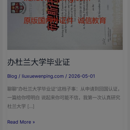
学
毕
业
证
办杜兰大学毕业证
Blog
/
liuxuewenping.com
/
2026-05-01
聊聊“办杜兰大学毕业证”这档子事：从申请到回国认证，
一篇给你唠明白 说起来你可能不信，我第一次认真研究
杜兰大学 […]
Read More »