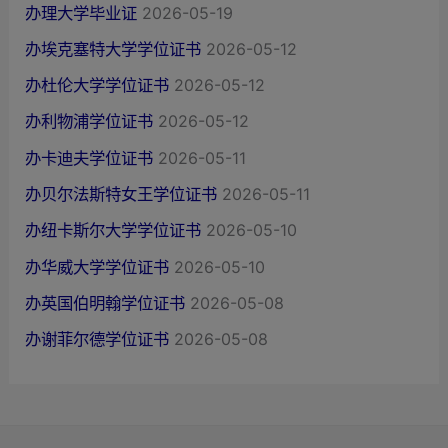
办理大学毕业证
2026-05-19
办埃克塞特大学学位证书
2026-05-12
办杜伦大学学位证书
2026-05-12
办利物浦学位证书
2026-05-12
办卡迪夫学位证书
2026-05-11
办贝尔法斯特女王学位证书
2026-05-11
办纽卡斯尔大学学位证书
2026-05-10
办华威大学学位证书
2026-05-10
办英国伯明翰学位证书
2026-05-08
办谢菲尔德学位证书
2026-05-08