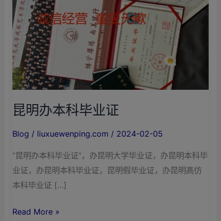
科
毕
业
证
昆明办本科毕业证
Blog
/
liuxuewenping.com
/
2024-02-05
“昆明办本科毕业证”，办昆明大学毕业证，办昆明本科毕
业证，办昆明本科毕业证，昆明假毕业证，办昆明高仿
本科毕业证 […]
Read More »