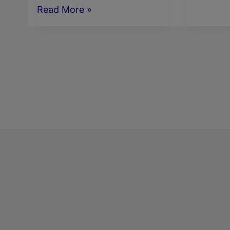
Read More »