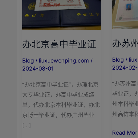
高
高
中
中
毕
毕
业
业
办苏
办北京高中毕业证
证
证
Blog
/
liu
Blog
/
liuxuewenping.com
/
2024-02
2024-08-01
“办苏州高
“办北京高中毕业证”，办理北京
毕业证，
大专毕业证，办高中毕业成绩
州本科毕
单，代办北京本科毕业证，办北
州高仿本
京博士毕业证，代办广州毕业
[…]
Read Mor