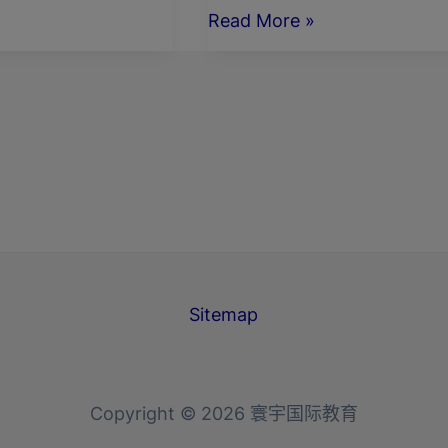
Read More »
Sitemap
Copyright © 2026 寰宇国际教育