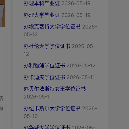
办理本科毕业证
2026-05-19
办理大学毕业证
2026-05-19
办埃克塞特大学学位证书
2026-
05-12
办杜伦大学学位证书
2026-05-
12
办利物浦学位证书
2026-05-12
办卡迪夫学位证书
2026-05-11
办贝尔法斯特女王学位证书
：
2026-05-11
请
点
办纽卡斯尔大学学位证书
2026-
05-10
办华威大学学位证书
2026-05-