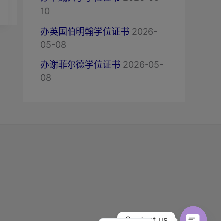
10
办英国伯明翰学位证书
2026-
05-08
办谢菲尔德学位证书
2026-05-
08
English
Contact us