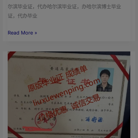
尔滨毕业证，代办哈尔滨毕业证，办哈尔滨博士毕业
证，代办毕业
Read More »
办
哈
尔
滨
高
中
毕
业
证