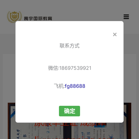
跳
寰宇国际教
至
育
内
容
×
联系方式
微信:18697539921
办哈尔滨毕业证
飞机:
fg88688
办
确定
哈
尔
滨