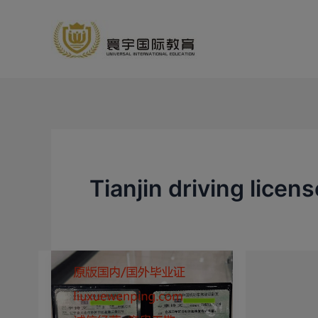
Skip
寰宇国际
to
content
Tianjin driving licens
天
津
办