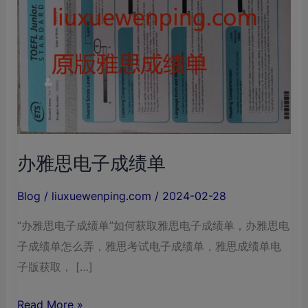
子
成
绩
单
办雅思电子成绩单
Blog
/
liuxuewenping.com
/
2024-02-28
“办雅思电子成绩单”如何获取雅思电子成绩单，办雅思电
子成绩单怎么弄，雅思考试电子成绩单，雅思成绩单电
子版获取， […]
Read More »