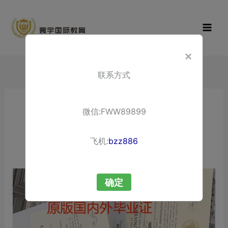
Skip
寰宇国际教
to
育
content
×
联系方式
微信:FWW89899
购买美国毕业证
飞机:
bzz886
办
确定
美
国
毕