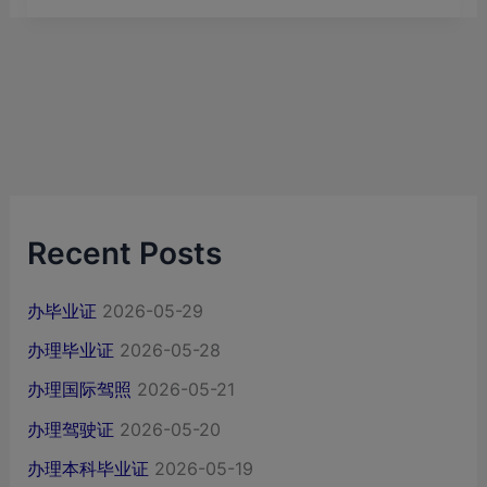
Recent Posts
办毕业证
2026-05-29
办理毕业证
2026-05-28
办理国际驾照
2026-05-21
办理驾驶证
2026-05-20
办理本科毕业证
2026-05-19