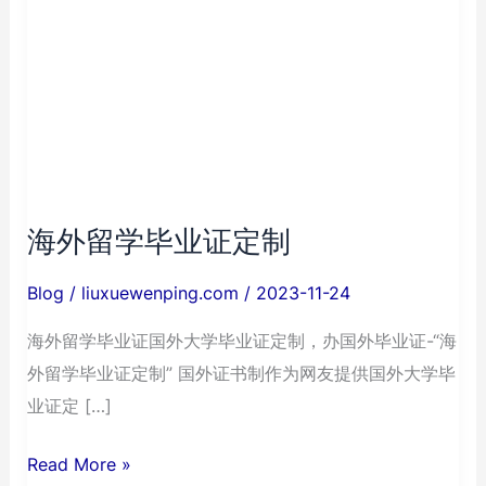
毕
业
证
定
制
海外留学毕业证定制
Blog
/
liuxuewenping.com
/
2023-11-24
海外留学毕业证国外大学毕业证定制，办国外毕业证-“海
外留学毕业证定制” 国外证书制作为网友提供国外大学毕
业证定 […]
Read More »