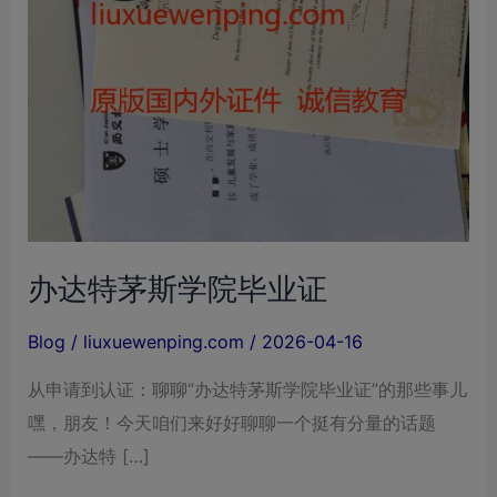
斯
学
院
毕
业
证
办达特茅斯学院毕业证
Blog
/
liuxuewenping.com
/
2026-04-16
从申请到认证：聊聊“办达特茅斯学院毕业证”的那些事儿
嘿，朋友！今天咱们来好好聊聊一个挺有分量的话题
——办达特 […]