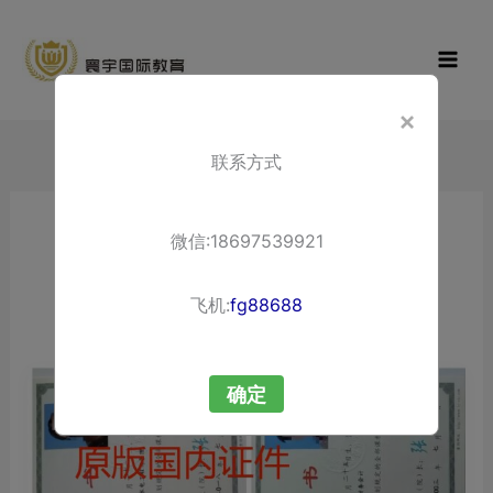
Skip
寰宇国际教
to
育
content
×
联系方式
微信:18697539921
办西安大专毕业证
飞机:
fg88688
办
确定
西
安
大