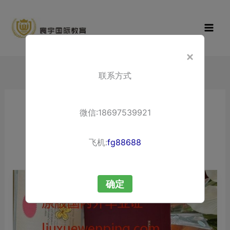
Skip
寰宇国际教
to
育
content
×
联系方式
微信:18697539921
办圣母大学毕业证
飞机:
fg88688
办
确定
圣
母
大