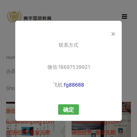
Skip
寰宇国际教
to
育
content
×
联系方式
Home
/ Products tagged “办高中毕业证”
微信:18697539921
办高中毕业证
飞机:
fg88688
Showing all 2 results
确定