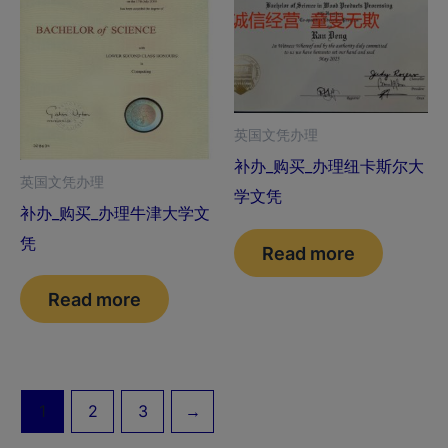
英国文凭办理
补办_购买_办理纽卡斯尔大
英国文凭办理
学文凭
补办_购买_办理牛津大学文
凭
Read more
Read more
1
2
3
→