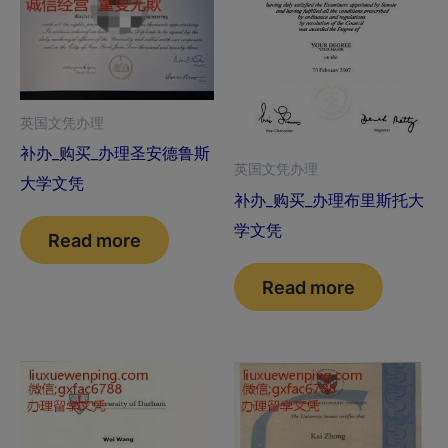
英国文凭办理
补办_购买_办理圣安德鲁斯
英国文凭办理
大学文凭
补办_购买_办理布里斯托大
学文凭
Read more
Read more