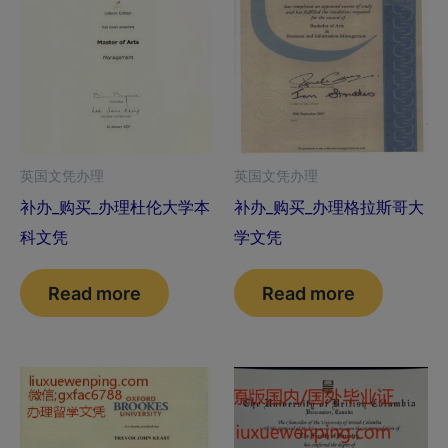
英国文凭办理
英国文凭办理
补办_购买_办理杜伦大学本
补办_购买_办理格拉斯哥大
科文凭
学文凭
Read more
Read more