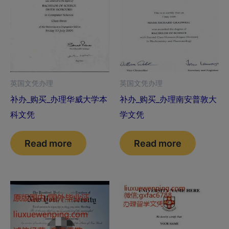
英国文凭办理
英国文凭办理
补办_购买_办理华威大学本
补办_购买_办理南安普敦大
科文凭
学文凭
Read more
Read more