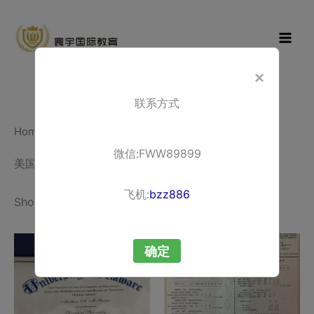
Skip
寰宇国际教
to
育
content
×
联系方式
Home
/ 美国文凭办理
微信:FWW89899
美国文凭办理
飞机:
bzz886
Showing all 5 results
确定