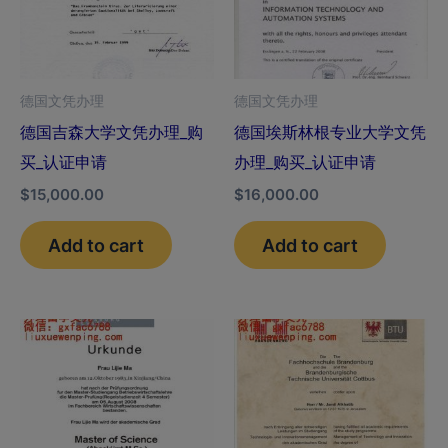
德国文凭办理
德国文凭办理
德国吉森大学文凭办理_购
德国埃斯林根专业大学文凭
买_认证申请
办理_购买_认证申请
$
15,000.00
$
16,000.00
Add to cart
Add to cart