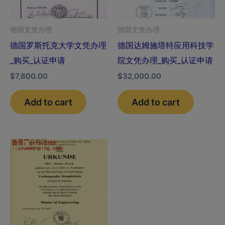
德国文凭办理
德国文凭办理
德国罗斯托克大学文凭办理
德国达姆施塔特应用科技学
_购买_认证申请
院文凭办理_购买_认证申请
$
7,800.00
$
32,000.00
Add to cart
Add to cart