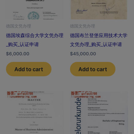
德国文凭办理
德国文凭办理
德国埃森综合大学文凭办理
德国布兰登堡应用技术大学
_购买_认证申请
文凭办理_购买_认证申请
$
6,000.00
$
45,000.00
Add to cart
Add to cart