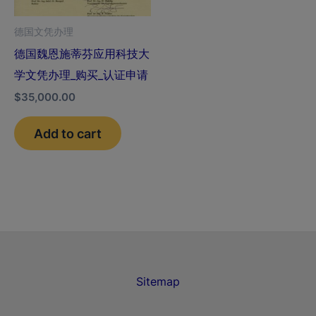
德国文凭办理
德国魏恩施蒂芬应用科技大
学文凭办理_购买_认证申请
$
35,000.00
Add to cart
Sitemap